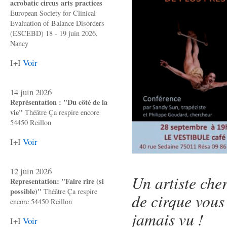
acrobatic circus arts practices
European Society for Clinical
Evaluation of Balance Disorders
(ESCEBD) 18 - 19 juin 2026,
Nancy
I+I
Voir
14 juin 2026
Représentation : "Du côté de la
vie"
Théâtre Ça respire encore
54450 Reillon
I+I
Voir
12 juin 2026
Un artiste che
Representation: "Faire rire (si
possible)"
Théâtre Ça respire
de cirque vous
encore 54450 Reillon
jamais vu !
I+I
Voir