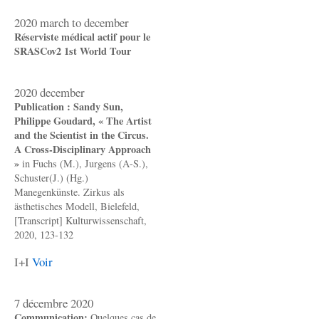
2020 march to december
Réserviste médical actif pour le
SRASCov2 1st World Tour
2020 december
Publication : Sandy Sun,
Philippe Goudard, « The Artist
and the Scientist in the Circus.
A Cross-Disciplinary Approach
»
in Fuchs (M.), Jurgens (A-S.),
Schuster(J.) (Hg.)
Manegenkünste. Zirkus als
ästhetisches Modell, Bielefeld,
[Transcript] Kulturwissenschaft,
2020, 123-132
I+I
Voir
7 décembre 2020
Communication:
Quelques cas de