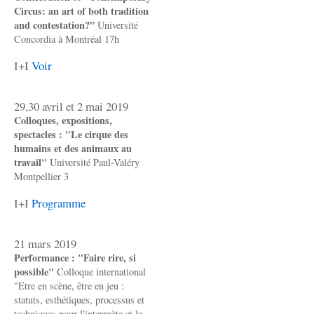
Circus: an art of both tradition
and contestation?”
Université
Concordia à Montréal 17h
I+I
Voir
29,30 avril et 2 mai 2019
Colloques, expositions,
spectacles : "Le cirque des
humains et des animaux au
travail"
Université Paul-Valéry
Montpellier 3
I+I
Programme
21 mars 2019
Performance : "Faire rire, si
possible"
Colloque international
"Etre en scène, être en jeu :
statuts, esthétiques, processus et
techniques pour l'interprète et le