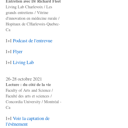
Entretien avec Dr Richard Fleet
Living Lab Charlevoix / Les
grands entretiens / Vitrine
d'innovation en médecine rurale /
Hopitaux de CHarlevoix-Quebec-
Ca
I+I
Podcast de l'entrevue
I+I
Flyer
I+I
Living Lab
26-28 octobre 2021
Lecture : du côté de la vie
Faculty of Arts and Science /
Faculté des arts et sciences /
Concordia University / Montréal -
Ca
I+I
Voir la captation de
l'évènement