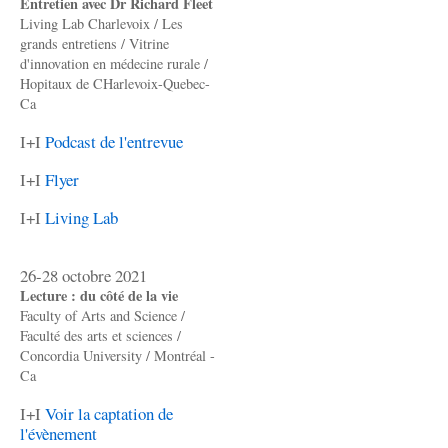
Entretien avec Dr Richard Fleet
Living Lab Charlevoix / Les
grands entretiens / Vitrine
d'innovation en médecine rurale /
Hopitaux de CHarlevoix-Quebec-
Ca
I+I
Podcast de l'entrevue
I+I
Flyer
I+I
Living Lab
26-28 octobre 2021
Lecture : du côté de la vie
Faculty of Arts and Science /
Faculté des arts et sciences /
Concordia University / Montréal -
Ca
I+I
Voir la captation de
l'évènement