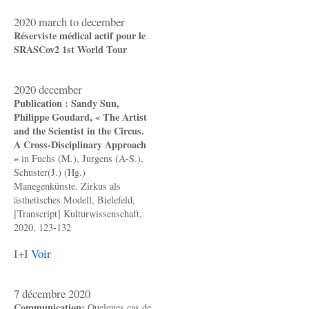
2020 march to december
Réserviste médical actif pour le
SRASCov2 1st World Tour
2020 december
Publication : Sandy Sun,
Philippe Goudard, « The Artist
and the Scientist in the Circus.
A Cross-Disciplinary Approach
»
in Fuchs (M.), Jurgens (A-S.),
Schuster(J.) (Hg.)
Manegenkünste. Zirkus als
ästhetisches Modell, Bielefeld,
[Transcript] Kulturwissenschaft,
2020, 123-132
I+I
Voir
7 décembre 2020
Communication:
Quelques cas de