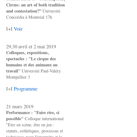
Circus: an art of both tradition
and contestation?”
Université
Concordia à Montréal 17h
I+I
Voir
29,30 avril et 2 mai 2019
Colloques, expositions,
spectacles : "Le cirque des
humains et des animaux au
travail"
Université Paul-Valéry
Montpellier 3
I+I
Programme
21 mars 2019
Performance : "Faire rire, si
possible"
Colloque international
"Etre en scène, être en jeu :
statuts, esthétiques, processus et
techniques pour l'interprète et le