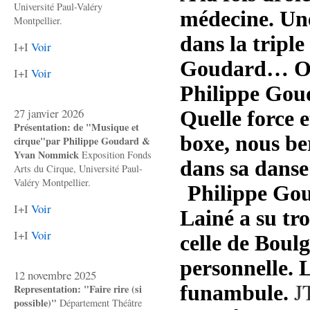
Université Paul-Valéry
médecine. Une
Montpellier.
dans la tripl
I+I
Voir
Goudard… On
I+I
Voir
Philippe Goud
27 janvier 2026
Quelle force 
Présentation: de "Musique et
boxe, nous be
cirque"par Philippe Goudard &
Yvan Nommick
Exposition Fonds
dans sa danse
Arts du Cirque, Université Paul-
Valéry Montpellier.
Philippe Gou
I+I
Voir
Lainé a su tr
I+I
Voir
celle de Boulg
personnelle. 
12 novembre 2025
J
funambule.
Representation: "Faire rire (si
possible)"
Département Théâtre