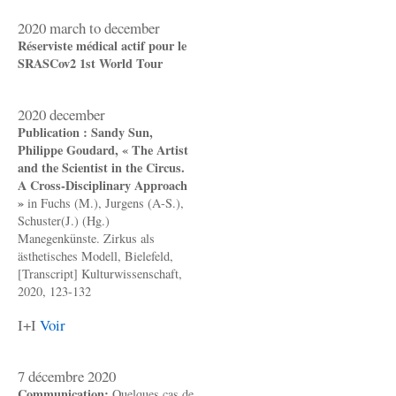
2020 march to december
Réserviste médical actif pour le
SRASCov2 1st World Tour
2020 december
Publication : Sandy Sun,
Philippe Goudard, « The Artist
and the Scientist in the Circus.
A Cross-Disciplinary Approach
»
in Fuchs (M.), Jurgens (A-S.),
Schuster(J.) (Hg.)
Manegenkünste. Zirkus als
ästhetisches Modell, Bielefeld,
[Transcript] Kulturwissenschaft,
2020, 123-132
I+I
Voir
7 décembre 2020
Communication:
Quelques cas de