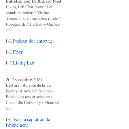
Entretien avec Dr Richard Fleet
Living Lab Charlevoix / Les
grands entretiens / Vitrine
d'innovation en médecine rurale /
Hopitaux de CHarlevoix-Quebec-
Ca
I+I
Podcast de l'entrevue
I+I
Flyer
I+I
Living Lab
26-28 octobre 2021
Lecture : du côté de la vie
Faculty of Arts and Science /
Faculté des arts et sciences /
Concordia University / Montréal -
Ca
I+I
Voir la captation de
l'évènement