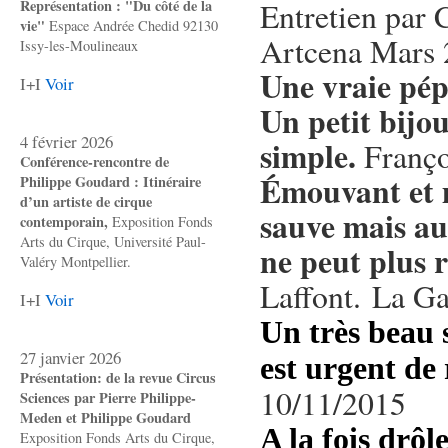
Entretien par 
Représentation : "Du côté de la
vie"
Espace Andrée Chedid 92130
Artcena Mars
Issy-les-Moulineaux
Une vraie pép
I+I
Voir
Un petit bijou
4 février 2026
simple.
Franço
Conférence-rencontre de
Émouvant et m
Philippe Goudard : Itinéraire
d’un artiste de cirque
sauve mais au
contemporain,
Exposition Fonds
Arts du Cirque, Université Paul-
ne peut plus r
Valéry Montpellier.
Laffont. La Ga
I+I
Voir
Un très beau s
27 janvier 2026
est urgent de 
Présentation: de la revue Circus
10/11/2015
Sciences par Pierre Philippe-
Meden et Philippe Goudard
A la fois drôl
Exposition Fonds Arts du Cirque,