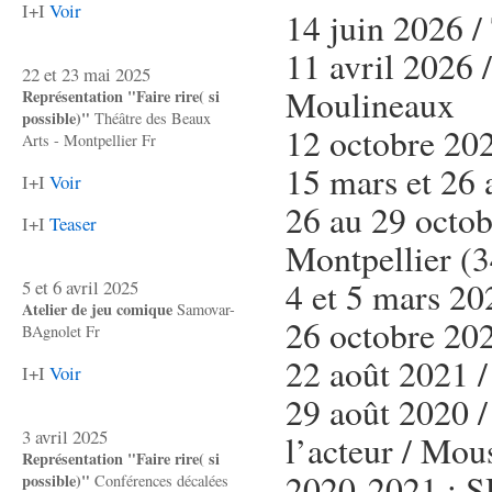
I+I
Voir
14 juin 2026 /
11 avril 2026 
22 et 23 mai 2025
Moulineaux
Représentation "Faire rire( si
possible)"
Théâtre des Beaux
12 octobre 202
Arts - Montpellier Fr
15 mars et 26 a
I+I
Voir
26 au 29 octob
I+I
Teaser
Montpellier (3
4 et 5 mars 20
5 et 6 avril 2025
Atelier de jeu comique
Samovar-
26 octobre 202
BAgnolet Fr
22 août 2021 /
I+I
Voir
29 août 2020 /
3 avril 2025
l’acteur / Mou
Représentation "Faire rire( si
2020-2021 : 
possible)"
Conférences décalées