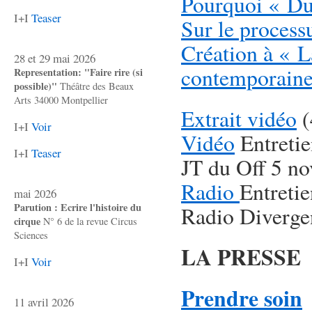
Pourquoi « Du 
I+I
Teaser
Sur le process
Création à « L
28 et 29 mai 2026
contemporaine
Representation: "Faire rire (si
possible)"
Théâtre des Beaux
Arts 34000 Montpellier
Extrait vidéo
(
I+I
Voir
Vidéo
Entretie
I+I
Teaser
JT du Off 5 n
Radio
Entretie
mai 2026
Parution : Ecrire l'histoire du
Radio Diverge
cirque
N° 6 de la revue Circus
Sciences
LA PRESSE
I+I
Voir
Prendre soin
11 avril 2026