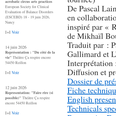
acrobatic circus arts practices
De Pascal Lai
European Society for Clinical
Evaluation of Balance Disorders
en collaborati
(ESCEBD) 18 - 19 juin 2026,
Nancy
inspiré par « 
I+I
Voir
de Mikhaïl Bo
Traduit par : 
14 juin 2026
Gallimard et
Représentation : "Du côté de la
vie"
Théâtre Ça respire encore
Interprétation
54450 Reillon
Diffusion et p
I+I
Voir
Dossier de pré
12 juin 2026
Fiche techniq
Representation: "Faire rire (si
English presen
possible)"
Théâtre Ça respire
encore 54450 Reillon
Technicals spe
I+I
Voir