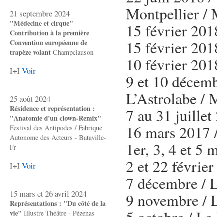
Montpellier / 
21 septembre 2024
"Médecine et cirque"
15 février 201
Contribution à la première
15 février 201
Convention européenne de
trapèze volant
Champclauson
10 février 201
I+I
Voir
9 et 10 décemb
L’Astrolabe / 
25 août 2024
Résidence et représentation :
7 au 31 juille
"Anatomie d'un clown-Remix"
16 mars 2017 
Festival des Antipodes / Fabrique
Autonome des Acteurs - Bataville-
1er, 3, 4 et 5
Fr
2 et 22 février
I+I
Voir
7 décembre / L
15 mars et 26 avril 2024
9 novembre / L
Représentations : "Du côté de la
5 octobre / Le 
vie"
Illustre Théâtre - Pézenas