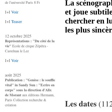
La scénograph
de l'université Paris 8 Fr
et joue subti
I+I
Voir
chercher en lu
I+I
Teaser
les plus sincèr
12 octobre 2025
Représentations : "Du côté de la
vie"
Ecole de cirque Zépétra -
Castelnau le Lez
I+I
Voir
août 2025
Publication : "Genèse : le souffle
vital" in Sandy Sun : "Ecrire en
corps" sous la direction d'Alix
de Morant
aux éditions Hermann,
Paris Collection recherche &
Les dates
(112
création