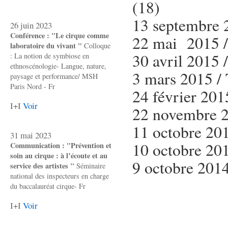
(18)
13 septembre 2
26 juin 2023
Conférence : "Le cirque comme
22 mai 2015 / 
laboratoire du vivant "
Colloque
30 avril 2015 
: La notion de symbiose en
ethnoscénologie- Langue, nature,
3 mars 2015 / 
paysage et performance/ MSH
Paris Nord - Fr
24 février 201
I+I
Voir
22 novembre 2
11 octobre 201
31 mai 2023
10 octobre 201
Communication : "Prévention et
soin au cirque : à l’écoute et au
9 octobre 2014
service des artistes "
Séminaire
national des inspecteurs en charge
du baccalauréat cirque- Fr
I+I
Voir