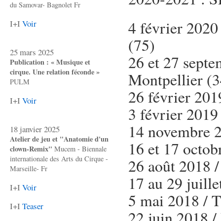
du Samovar- Bagnolet Fr
4 février 2020
I+I
Voir
(75)
25 mars 2025
26 et 27 septe
Publication : « Musique et
cirque. Une relation féconde »
Montpellier (3
PULM
26 février 201
I+I
Voir
3 février 2019
14 novembre 20
18 janvier 2025
Atelier de jeu et "Anatomie d'un
16 et 17 octob
clown-Remix"
Mucem - Biennale
internationale des Arts du Cirque -
26 août 2018 /
Marseille- Fr
17 au 29 juill
I+I
Voir
5 mai 2018 / T
I+I
Teaser
22 juin 2018 /