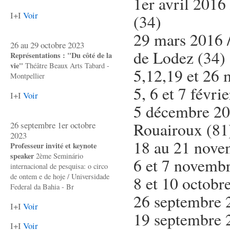
1er avril 2016
I+I
Voir
(34)
29 mars 2016 /
26 au 29 octobre 2023
de Lodez (34)
Représentations : "Du côté de la
vie"
Théâtre Beaux Arts Tabard -
5,12,19 et 26 
Montpellier
5, 6 et 7 févri
I+I
Voir
5 décembre 20
Rouairoux
(81
26 septembre 1er octobre
2023
18 au 21 novem
Professeur invité et keynote
speaker
2ème Seminário
6 et 7 novemb
internacional de pesquisa: o circo
de ontem e de hoje / Universidade
8 et 10 octob
Federal da Bahia - Br
26 septembre 
I+I
Voir
19 septembre 2
I+I
Voir