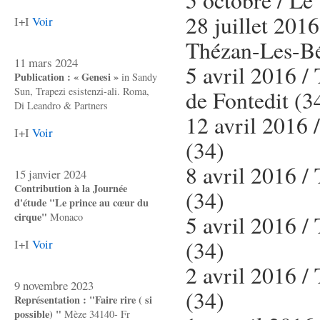
28 juillet 201
I+I
Voir
Thézan-Les-Bé
11 mars 2024
5 avril 2016 /
Publication : « Genesi »
in Sandy
Sun, Trapezi esistenzi-ali. Roma,
de Fontedit (3
Di Leandro & Partners
12 avril 2016 
I+I
Voir
(34)
8 avril 2016 /
15 janvier 2024
Contribution à la Journée
(34)
d'étude "Le prince au cœur du
cirque"
5 avril 2016 /
Monaco
(34)
I+I
Voir
2 avril 2016 /
9 novembre 2023
(34)
Représentation : "Faire rire ( si
possible) "
Mèze 34140- Fr