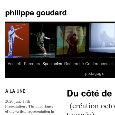
Aller
au
philippe goudard
contenu
Accueil
Parcours
Spectacles
Recherche
Conférences et
pédagogie
Du côté de 
A LA UNE
2026 june 18th
(création oct
Presentation : The importance
of the vertical representation in
tournée)