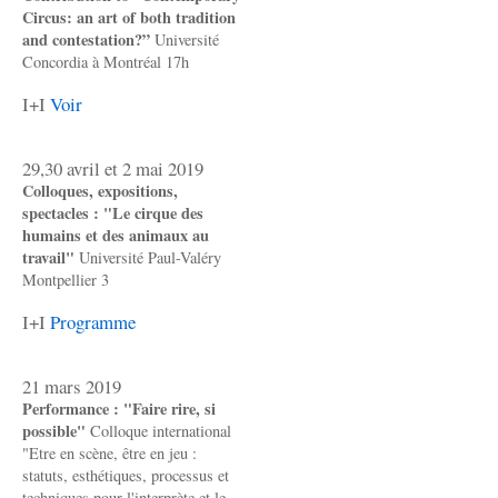
Circus: an art of both tradition
and contestation?”
Université
Concordia à Montréal 17h
I+I
Voir
29,30 avril et 2 mai 2019
Colloques, expositions,
spectacles : "Le cirque des
humains et des animaux au
travail"
Université Paul-Valéry
Montpellier 3
I+I
Programme
21 mars 2019
Performance : "Faire rire, si
possible"
Colloque international
"Etre en scène, être en jeu :
statuts, esthétiques, processus et
techniques pour l'interprète et le