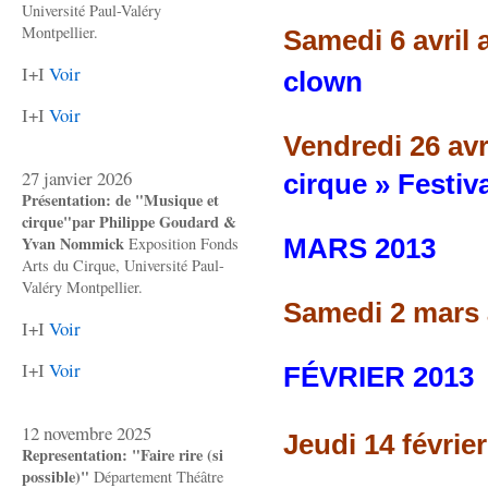
Université Paul-Valéry
Montpellier.
Samedi 6 avril 
I+I
Voir
clown
I+I
Voir
Vendredi 26 avri
27 janvier 2026
cirque » Festiv
Présentation: de "Musique et
cirque"par Philippe Goudard &
Yvan Nommick
MARS 2013
Exposition Fonds
Arts du Cirque, Université Paul-
Valéry Montpellier.
Samedi 2 mars
I+I
Voir
I+I
Voir
FÉVRIER 2013
12 novembre 2025
Jeudi 14 févrie
Representation: "Faire rire (si
possible)"
Département Théâtre