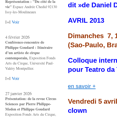
Représentation : "Du côté de la
dit »de Daniel 
vie"
Espace Andrée Chedid 92130
Issy-les-Moulineaux
AVRIL 2013
I+I
Voir
Dimanches 7, 14
4 février 2026
Conférence-rencontre de
(Sao-Paulo, Bra
Philippe Goudard : Itinéraire
d’un artiste de cirque
contemporain,
Exposition Fonds
Colloque intern
Arts du Cirque, Université Paul-
pour Teatro da 
Valéry Montpellier.
I+I
Voir
en savoir +
27 janvier 2026
Présentation: de la revue Circus
Vendredi 5 avri
Sciences par Pierre Philippe-
Meden et Philippe Goudard
clown
Exposition Fonds Arts du Cirque,