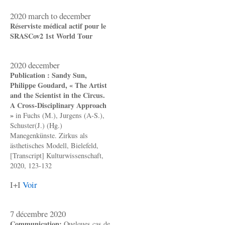
2020 march to december
Réserviste médical actif pour le
SRASCov2 1st World Tour
2020 december
Publication : Sandy Sun,
Philippe Goudard, « The Artist
and the Scientist in the Circus.
A Cross-Disciplinary Approach
»
in Fuchs (M.), Jurgens (A-S.),
Schuster(J.) (Hg.)
Manegenkünste. Zirkus als
ästhetisches Modell, Bielefeld,
[Transcript] Kulturwissenschaft,
2020, 123-132
I+I
Voir
7 décembre 2020
Communication:
Quelques cas de