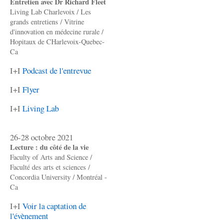
Entretien avec Dr Richard Fleet
Living Lab Charlevoix / Les
grands entretiens / Vitrine
d'innovation en médecine rurale /
Hopitaux de CHarlevoix-Quebec-
Ca
I+I
Podcast de l'entrevue
I+I
Flyer
I+I
Living Lab
26-28 octobre 2021
Lecture : du côté de la vie
Faculty of Arts and Science /
Faculté des arts et sciences /
Concordia University / Montréal -
Ca
I+I
Voir la captation de
l'évènement