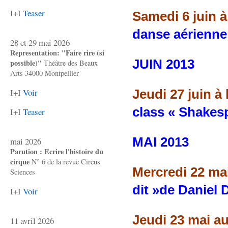
I+I
Teaser
Samedi 6 juin à
danse aérienne
28 et 29 mai 2026
Representation: "Faire rire (si
JUIN 2013
possible)"
Théâtre des Beaux
Arts 34000 Montpellier
I+I
Voir
Jeudi 27 juin à
class « Shakes
I+I
Teaser
MAI 2013
mai 2026
Parution : Ecrire l'histoire du
cirque
N° 6 de la revue Circus
Mercredi 22 mai
Sciences
dit »de Daniel 
I+I
Voir
Jeudi 23 mai au
11 avril 2026