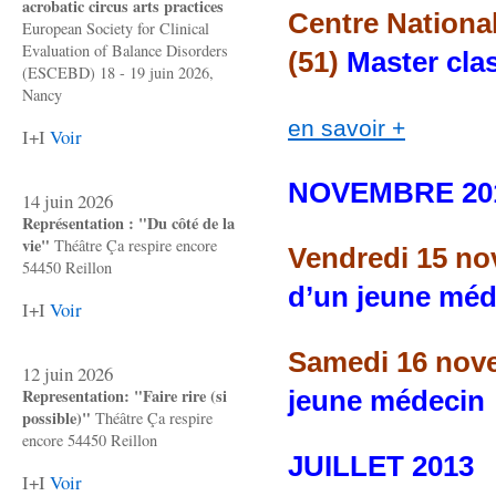
acrobatic circus arts practices
Centre Nationa
European Society for Clinical
Evaluation of Balance Disorders
(51)
Master cla
(ESCEBD) 18 - 19 juin 2026,
Nancy
en savoir +
I+I
Voir
NOVEMBRE 20
14 juin 2026
Représentation : "Du côté de la
vie"
Théâtre Ça respire encore
Vendredi 15 no
54450 Reillon
d’un jeune méd
I+I
Voir
Samedi 16 no
12 juin 2026
Representation: "Faire rire (si
jeune médecin
possible)"
Théâtre Ça respire
encore 54450 Reillon
JUILLET 2013
I+I
Voir