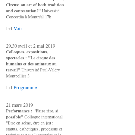
Circus: an art of both tradition
and contestation?”
Université
Concordia à Montréal 17h
I+I
Voir
29,30 avril et 2 mai 2019
Colloques, expositions,
spectacles : "Le cirque des
humains et des animaux au
travail"
Université Paul-Valéry
Montpellier 3
I+I
Programme
21 mars 2019
Performance : "Faire rire, si
possible"
Colloque international
"Etre en scène, être en jeu :
statuts, esthétiques, processus et
techniques pour l'interprète et le