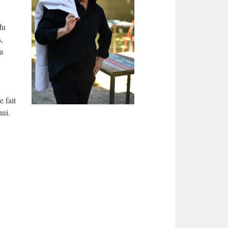
du
,
a
e fait
hui.