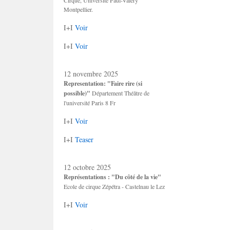
Cirque, Université Paul-Valéry
Montpellier.
I+I
Voir
I+I
Voir
12 novembre 2025
Representation: "Faire rire (si
possible)"
Département Théâtre de
l'université Paris 8 Fr
I+I
Voir
I+I
Teaser
12 octobre 2025
Représentations : "Du côté de la vie"
Ecole de cirque Zépétra - Castelnau le Lez
I+I
Voir