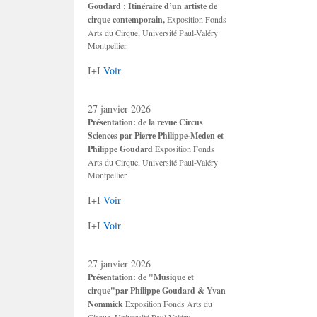
Goudard : Itinéraire d’un artiste de
cirque contemporain,
Exposition Fonds
Arts du Cirque, Université Paul-Valéry
Montpellier.
I+I
Voir
27 janvier 2026
Présentation: de la revue Circus
Sciences par Pierre Philippe-Meden et
Philippe Goudard
Exposition Fonds
Arts du Cirque, Université Paul-Valéry
Montpellier.
I+I
Voir
I+I
Voir
27 janvier 2026
Présentation: de "Musique et
cirque"par Philippe Goudard & Yvan
Nommick
Exposition Fonds Arts du