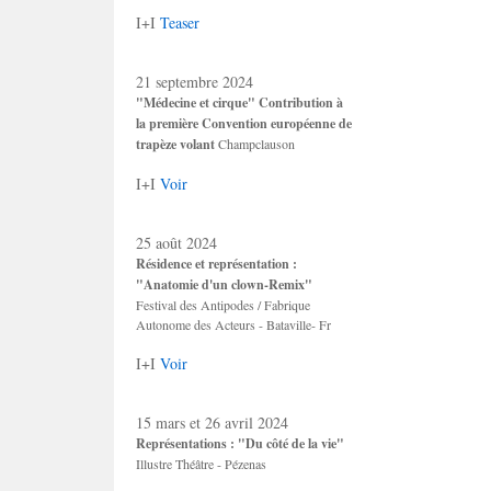
I+I
Teaser
21 septembre 2024
"Médecine et cirque" Contribution à
la première Convention européenne de
trapèze volant
Champclauson
I+I
Voir
25 août 2024
Résidence et représentation :
"Anatomie d'un clown-Remix"
Festival des Antipodes / Fabrique
Autonome des Acteurs - Bataville- Fr
I+I
Voir
15 mars et 26 avril 2024
Représentations : "Du côté de la vie"
Illustre Théâtre - Pézenas