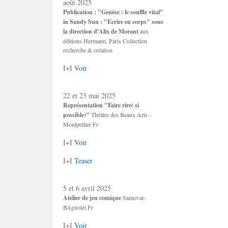
août 2025
Publication : "Genèse : le souffle vital"
in Sandy Sun : "Ecrire en corps" sous
la direction d'Alix de Morant
aux
éditions Hermann, Paris Collection
recherche & création
I+I
Voir
22 et 23 mai 2025
Représentation "Faire rire( si
possible)"
Théâtre des Beaux Arts -
Montpellier Fr
I+I
Voir
I+I
Teaser
5 et 6 avril 2025
Atelier de jeu comique
Samovar-
BAgnolet Fr
I+I
Voir