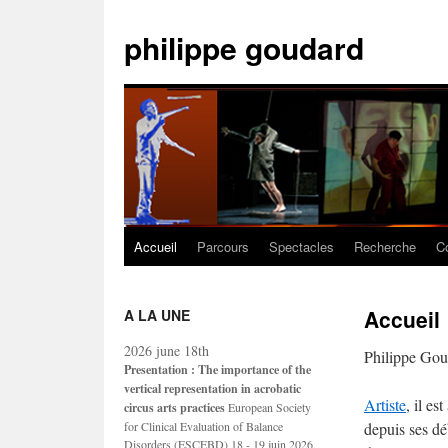
Aller
au
philippe goudard
contenu
Accueil
Parcours
Spectacles
Recherche
C
Accueil
A LA UNE
2026 june 18th
Philippe Gouda
Presentation : The importance of the
vertical representation in acrobatic
Artiste
, il e
circus arts practices
European Society
for Clinical Evaluation of Balance
depuis ses dé
Disorders (ESCEBD) 18 - 19 juin 2026,