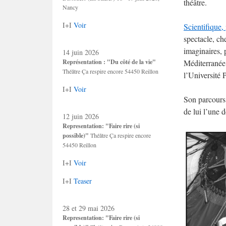
théâtre.
Nancy
I+I
Voir
Scientifique,
spectacle, ch
imaginaires, 
14 juin 2026
Représentation : "Du côté de la vie"
Méditerranée 
Théâtre Ça respire encore 54450 Reillon
l’Université 
I+I
Voir
Son parcours 
de lui l’une 
12 juin 2026
Representation: "Faire rire (si
possible)"
Théâtre Ça respire encore
54450 Reillon
I+I
Voir
I+I
Teaser
28 et 29 mai 2026
Representation: "Faire rire (si