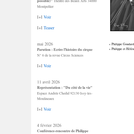
possible)"
Théâtre des Beaux Arts 34000
Montpellier
I+I
Voir
I+I
Teaser
mai 2026
« Philippe Goudar
« Philippe et Hélè
Parution : Ecrire l'histoire du cirque
N° 6 de la revue Circus Sciences
I+I
Voir
11 avril 2026
Représentation : "Du côté de la vie"
Espace Andrée Chedid 92130 Issy-les-
Moulineaux
I+I
Voir
4 février 2026
Conférence-rencontre de Philippe