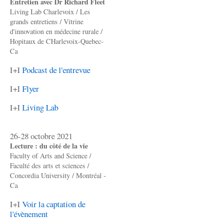
Entretien avec Dr Richard Fleet
Living Lab Charlevoix / Les
grands entretiens / Vitrine
d'innovation en médecine rurale /
Hopitaux de CHarlevoix-Quebec-
Ca
I+I
Podcast de l'entrevue
I+I
Flyer
I+I
Living Lab
26-28 octobre 2021
Lecture : du côté de la vie
Faculty of Arts and Science /
Faculté des arts et sciences /
Concordia University / Montréal -
Ca
I+I
Voir la captation de
l'évènement