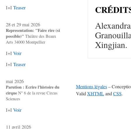
CRÉDIT
I+I
Teaser
Alexandra
28 et 29 mai 2026
Representation: "Faire rire (si
Granouilla
possible)"
Théâtre des Beaux
Xingjian.
Arts 34000 Montpellier
I+I
Voir
I+I
Teaser
mai 2026
Mentions légales
– Concepti
Parution : Ecrire l'histoire du
cirque
N° 6 de la revue Circus
Valid
XHTML
and
CSS
.
Sciences
I+I
Voir
11 avril 2026