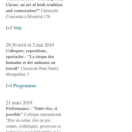
Circus: an art of both tradition
and contestation?”
Université
Concordia à Montréal 17h
I+I
Voir
29,30 avril et 2 mai 2019
Colloques, expositions,
spectacles : "Le cirque des
humains et des animaux au
travail"
Université Paul-Valéry
Montpellier 3
I+I
Programme
21 mars 2019
Performance : "Faire rire, si
possible"
Colloque international
"Etre en scène, être en jeu :
statuts, esthétiques, processus et
techniques pour l'interprète et le