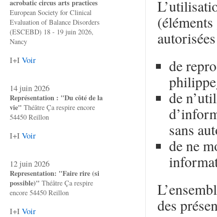
L’utilisat
acrobatic circus arts practices
European Society for Clinical
(éléments 
Evaluation of Balance Disorders
(ESCEBD) 18 - 19 juin 2026,
autorisées
Nancy
I+I
Voir
de repro
philippe
14 juin 2026
de n’uti
Représentation : "Du côté de la
vie"
Théâtre Ça respire encore
d’inform
54450 Reillon
sans aut
I+I
Voir
de ne mo
informat
12 juin 2026
Representation: "Faire rire (si
possible)"
Théâtre Ça respire
L’ensembl
encore 54450 Reillon
des présen
I+I
Voir