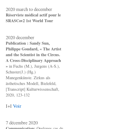
2020 march to december
Réserviste médical actif pour le
SRASCov2 1st World Tour
2020 december
Publication : Sandy Sun,
Philippe Goudard, « The Artist
and the Scientist in the Circus.
A Cross-Disciplinary Approach
»
in Fuchs (M.), Jurgens (A-S.),
Schuster(J.) (Hg.)
Manegenkünste. Zirkus als
ästhetisches Modell, Bielefeld,
[Transcript] Kulturwissenschaft,
2020, 123-132
I+I
Voir
7 décembre 2020
Communication:
Quelques cas de