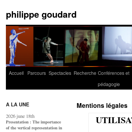
Aller
au
philippe goudard
contenu
Accueil
Parcours
Spectacles
Recherche
Conférences et
pédagogie
A LA UNE
Mentions légales
2026 june 18th
UTILIS
Presentation : The importance
of the vertical representation in