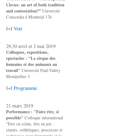
Circus: an art of both tradition
and contestation?”
Université
Concordia à Montréal 17h
I+I
Voir
29,30 avril et 2 mai 2019
Colloques, expositions,
spectacles : "Le cirque des
humains et des animaux au
travail"
Université Paul-Valéry
Montpellier 3
I+I
Programme
21 mars 2019
Performance : "Faire rire, si
possible"
Colloque international
"Etre en scène, être en jeu :
statuts, esthétiques, processus et
techniques pour l'interprète et le