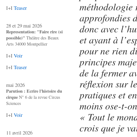
méthodologie 
I+I
Teaser
approfondies de
28 et 29 mai 2026
donc avec l’hu
Representation: "Faire rire (si
et ayant à l’e
possible)"
Théâtre des Beaux
Arts 34000 Montpellier
pour ne rien di
I+I
Voir
principes maje
I+I
Teaser
de la fermer a
réflexion sur l
mai 2026
Parution : Ecrire l'histoire du
pratiques et e
cirque
N° 6 de la revue Circus
moins ose-t-on
Sciences
« Tout le mond
I+I
Voir
crois que je va
11 avril 2026