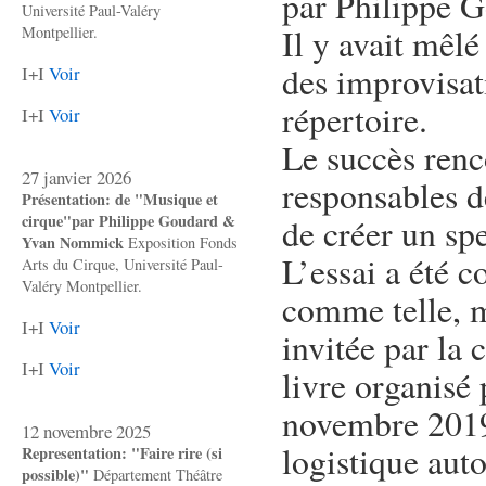
par Philippe 
Université Paul-Valéry
Il y avait mêlé
Montpellier.
des improvisat
I+I
Voir
répertoire.
I+I
Voir
Le succès renc
27 janvier 2026
responsables d
Présentation: de "Musique et
cirque"par Philippe Goudard &
de créer un spe
Yvan Nommick
Exposition Fonds
L’essai a été 
Arts du Cirque, Université Paul-
Valéry Montpellier.
comme telle, m
I+I
Voir
invitée par la
I+I
Voir
livre organisé 
novembre 2019 
12 novembre 2025
logistique aut
Representation: "Faire rire (si
possible)"
Département Théâtre