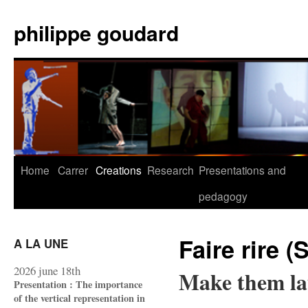
Skip
to
philippe goudard
content
Home
Carrer
Creations
Research
Presentations and
pedagogy
Faire rire (
A LA UNE
2026 june 18th
Make them la
Presentation : The importance
of the vertical representation in