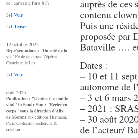
auprès de ces 
de l'université Paris 8 Fr
contenu clown
I+I
Voir
Puis une résid
I+I
Teaser
proposée par D
Bataville …. et
12 octobre 2025
Représentations : "Du côté de la
vie"
Ecole de cirque Zépétra -
Dates :
Castelnau le Lez
– 10 et 11 sep
I+I
Voir
autonome de l’
août 2025
– 3 et 6 mars 
Publication : "Genèse : le souffle
vital" in Sandy Sun : "Ecrire en
– 2021 : SRA
corps" sous la direction d'Alix
– 30 août 2020
de Morant
aux éditions Hermann,
Paris Collection recherche &
de l’acteur/ Ba
création