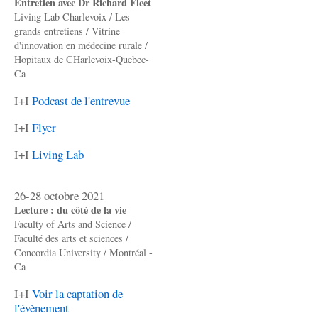
Entretien avec Dr Richard Fleet
Living Lab Charlevoix / Les
grands entretiens / Vitrine
d'innovation en médecine rurale /
Hopitaux de CHarlevoix-Quebec-
Ca
I+I
Podcast de l'entrevue
I+I
Flyer
I+I
Living Lab
26-28 octobre 2021
Lecture : du côté de la vie
Faculty of Arts and Science /
Faculté des arts et sciences /
Concordia University / Montréal -
Ca
I+I
Voir la captation de
l'évènement