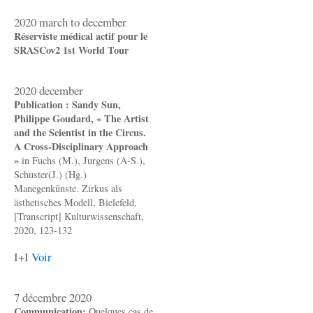
2020 march to december
Réserviste médical actif pour le
SRASCov2 1st World Tour
2020 december
Publication : Sandy Sun,
Philippe Goudard, « The Artist
and the Scientist in the Circus.
A Cross-Disciplinary Approach
»
in Fuchs (M.), Jurgens (A-S.),
Schuster(J.) (Hg.)
Manegenkünste. Zirkus als
ästhetisches Modell, Bielefeld,
[Transcript] Kulturwissenschaft,
2020, 123-132
I+I
Voir
7 décembre 2020
Communication:
Quelques cas de