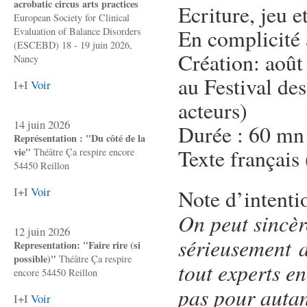
acrobatic circus arts practices
Ecriture, jeu 
European Society for Clinical
En complicité
Evaluation of Balance Disorders
(ESCEBD) 18 - 19 juin 2026,
Création: août
Nancy
au Festival de
I+I
Voir
acteurs)
14 juin 2026
Durée : 60 mn
Représentation : "Du côté de la
Texte français 
vie"
Théâtre Ça respire encore
54450 Reillon
I+I
Voir
Note d’intenti
On peut sincèr
12 juin 2026
sérieusement a
Representation: "Faire rire (si
possible)"
Théâtre Ça respire
tout experts en
encore 54450 Reillon
pas pour autan
I+I
Voir