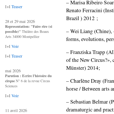
– Marisa Ribeiro Soare
I+I
Teaser
Renato Ferracini (In
Brazil ) 2012 ;
28 et 29 mai 2026
Representation: "Faire rire (si
– Wei Liang (Chine), «
possible)"
Théâtre des Beaux
Arts 34000 Montpellier
forms, evolutions, per
I+I
Voir
– Franziska Trapp (All
I+I
Teaser
of the New Circus?», 
Münster) 2014;
mai 2026
Parution : Ecrire l'histoire du
– Charlène Dray (Franc
cirque
N° 6 de la revue Circus
Sciences
horse / Between arts a
I+I
Voir
– Sebastian Belmar (Pe
dramaturgic and pract
11 avril 2026