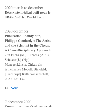
2020 march to december
Réserviste médical actif pour le
SRASCov2 1st World Tour
2020 december
Publication : Sandy Sun,
Philippe Goudard, « The Artist
and the Scientist in the Circus.
A Cross-Disciplinary Approach
»
in Fuchs (M.), Jurgens (A-S.),
Schuster(J.) (Hg.)
Manegenkünste. Zirkus als
ästhetisches Modell, Bielefeld,
[Transcript] Kulturwissenschaft,
2020, 123-132
I+I
Voir
7 décembre 2020
Communication:
Quelques cas de