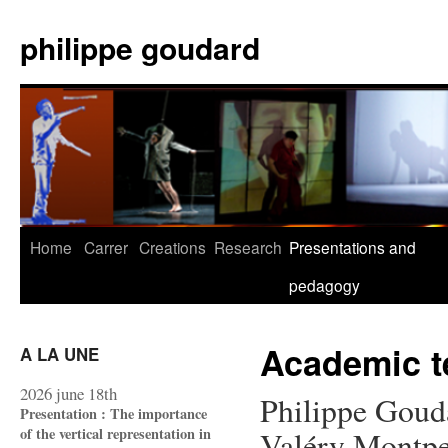
Skip
to
philippe goudard
content
Home
Carrer
Creations
Research
Presentations and
pedagogy
Academic t
A LA UNE
2026 june 18th
Philippe Gouda
Presentation : The importance
of the vertical representation in
Valéry Montpel