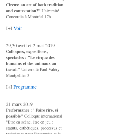
Circus: an art of both tradition
and contestation?”
Université
Concordia à Montréal 17h
I+I
Voir
29,30 avril et 2 mai 2019
Colloques, expositions,
spectacles : "Le cirque des
humains et des animaux au
travail"
Université Paul-Valéry
Montpellier 3
I+I
Programme
21 mars 2019
Performance : "Faire rire, si
possible"
Colloque international
"Etre en scène, être en jeu :
statuts, esthétiques, processus et
techniques pour l'interprète et le