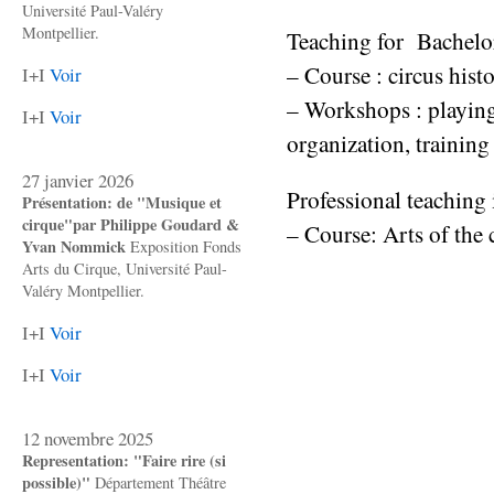
Université Paul-Valéry
Montpellier.
Teaching for Bachelor 
– Course : circus histo
I+I
Voir
– Workshops : playin
I+I
Voir
organization, trainin
27 janvier 2026
Professional teaching i
Présentation: de "Musique et
cirque"par Philippe Goudard &
– Course: Arts of the 
Yvan Nommick
Exposition Fonds
Arts du Cirque, Université Paul-
Valéry Montpellier.
I+I
Voir
I+I
Voir
12 novembre 2025
Representation: "Faire rire (si
possible)"
Département Théâtre