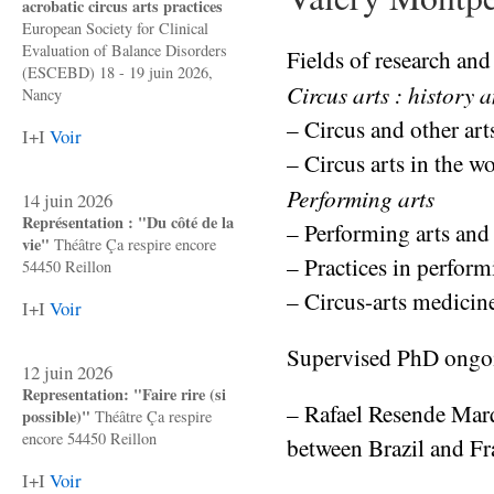
acrobatic circus arts practices
European Society for Clinical
Evaluation of Balance Disorders
Fields of research and
(ESCEBD) 18 - 19 juin 2026,
Circus arts : history 
Nancy
– Circus and other art
I+I
Voir
– Circus arts in the wo
Performing arts
14 juin 2026
Représentation : "Du côté de la
– Performing arts and 
vie"
Théâtre Ça respire encore
– Practices in perform
54450 Reillon
– Circus-arts medicin
I+I
Voir
Supervised PhD ongo
12 juin 2026
Representation: "Faire rire (si
– Rafael Resende Marqu
possible)"
Théâtre Ça respire
encore 54450 Reillon
between Brazil and Fr
I+I
Voir