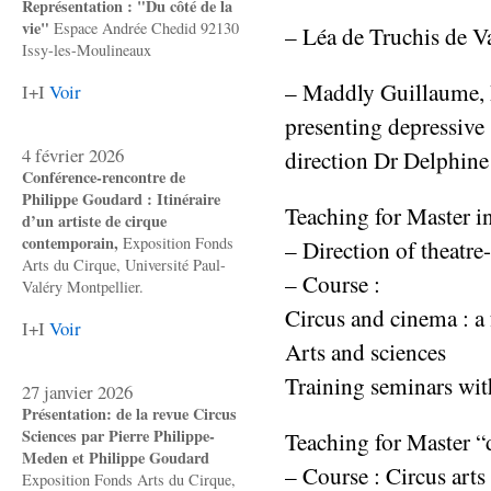
Représentation : "Du côté de la
vie"
Espace Andrée Chedid 92130
– Léa de Truchis de V
Issy-les-Moulineaux
– Maddly Guillaume, P
I+I
Voir
presenting depressive 
4 février 2026
direction Dr Delphine
Conférence-rencontre de
Philippe Goudard : Itinéraire
Teaching for Master i
d’un artiste de cirque
contemporain,
Exposition Fonds
– Direction of theatre
Arts du Cirque, Université Paul-
– Course :
Valéry Montpellier.
Circus and cinema : a 
I+I
Voir
Arts and sciences
Training seminars wit
27 janvier 2026
Présentation: de la revue Circus
Sciences par Pierre Philippe-
Teaching for Master “d
Meden et Philippe Goudard
– Course : Circus arts 
Exposition Fonds Arts du Cirque,