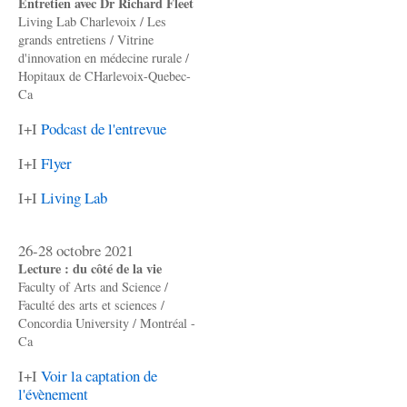
Entretien avec Dr Richard Fleet
Living Lab Charlevoix / Les
grands entretiens / Vitrine
d'innovation en médecine rurale /
Hopitaux de CHarlevoix-Quebec-
Ca
I+I
Podcast de l'entrevue
I+I
Flyer
I+I
Living Lab
26-28 octobre 2021
Lecture : du côté de la vie
Faculty of Arts and Science /
Faculté des arts et sciences /
Concordia University / Montréal -
Ca
I+I
Voir la captation de
l'évènement