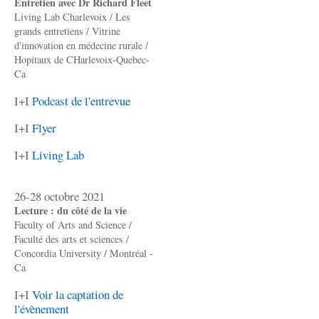
Entretien avec Dr Richard Fleet
Living Lab Charlevoix / Les
grands entretiens / Vitrine
d'innovation en médecine rurale /
Hopitaux de CHarlevoix-Quebec-
Ca
I+I
Podcast de l'entrevue
I+I
Flyer
I+I
Living Lab
26-28 octobre 2021
Lecture : du côté de la vie
Faculty of Arts and Science /
Faculté des arts et sciences /
Concordia University / Montréal -
Ca
I+I
Voir la captation de
l'évènement