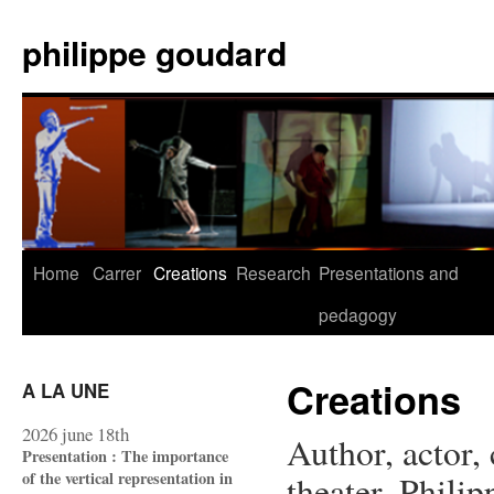
Skip
to
philippe goudard
content
Home
Carrer
Creations
Research
Presentations and
pedagogy
Creations
A LA UNE
2026 june 18th
Author, actor, 
Presentation : The importance
of the vertical representation in
theater, Phili