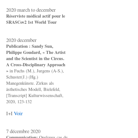
2020 march to december
Réserviste médical actif pour le
SRASCov2 1st World Tour
2020 december
Publication : Sandy Sun,
Philippe Goudard, « The Artist
and the Scientist in the Circus.
A Cross-Disciplinary Approach
»
in Fuchs (M.), Jurgens (A-S.),
Schuster(J.) (Hg.)
Manegenkünste. Zirkus als
ästhetisches Modell, Bielefeld,
[Transcript] Kulturwissenschaft,
2020, 123-132
I+I
Voir
7 décembre 2020
Communication:
Quelques cas de