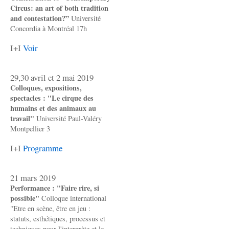
Circus: an art of both tradition
and contestation?”
Université
Concordia à Montréal 17h
I+I
Voir
29,30 avril et 2 mai 2019
Colloques, expositions,
spectacles : "Le cirque des
humains et des animaux au
travail"
Université Paul-Valéry
Montpellier 3
I+I
Programme
21 mars 2019
Performance : "Faire rire, si
possible"
Colloque international
"Etre en scène, être en jeu :
statuts, esthétiques, processus et
techniques pour l'interprète et le