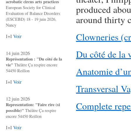
acrobatic circus arts practices
produced about
European Society for Clinical
Evaluation of Balance Disorders
around thirty 
(ESCEBD) 18 - 19 juin 2026,
Nancy
Clowneries (c
I+I
Voir
Du côté de la 
14 juin 2026
Représentation : "Du côté de la
vie"
Théâtre Ça respire encore
Anatomie d’un
54450 Reillon
I+I
Voir
Transversal V
12 juin 2026
Complete repe
Representation: "Faire rire (si
possible)"
Théâtre Ça respire
encore 54450 Reillon
I+I
Voir